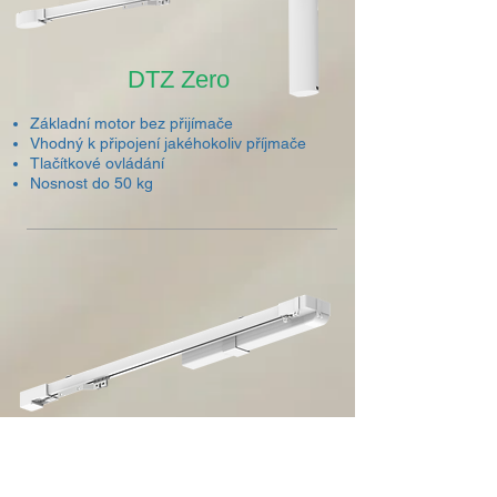
DTZ Zero
Základní motor bez přijímače
Vhodný k připojení jakéhokoliv příjmače
Tlačítkové ovládání
Nosnost do 50 kg
DTS
Slim/Horizonta